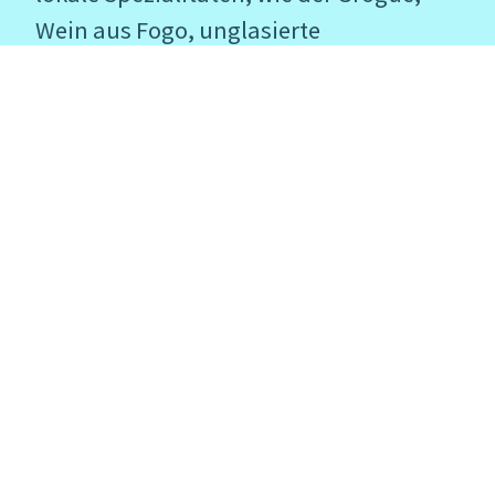
Wein aus Fogo, unglasierte
Tonkeramiken, Musik und Instrumente
und „Panos“ (derbe Baumwolltücher).
Fragen Sie uns gerne nach Tipps, wo Sie
original kapverdische Souvenirs
erhalten.
ESSEN & TRINKEN
FÄHREN ZWISCHEN DEN INSELN
FEIERTAGE, FESTE UND EVENTS