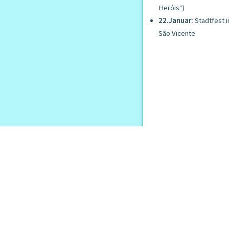
Heróis“)
22.Januar:
Stadtfest i
São Vicente