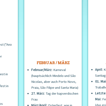
st ("Ano
er
FEBRUAR / MÄRZ
April:
Kr
Februar/März:
Karneval
st in
Santia
(hauptsächlich Mindelo und São
01. Ma
Nicolao, aber auch Porto Novo,
est in
Trabalh
Praia, São Filipe und Santa Maria)
Letzte 
27. März:
Tag der kapverdischen
Mai:
Fe
Frau
os
(das gr
März/April:
Osterfest, wie in