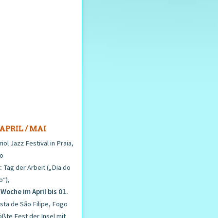
APRIL / MAI
iol Jazz Festival in Praia,
go
i:
Tag der Arbeit („Dia do
o“),
Woche im April bis 01.
sta de São Filipe, Fogo
ößte Fest der Insel mit