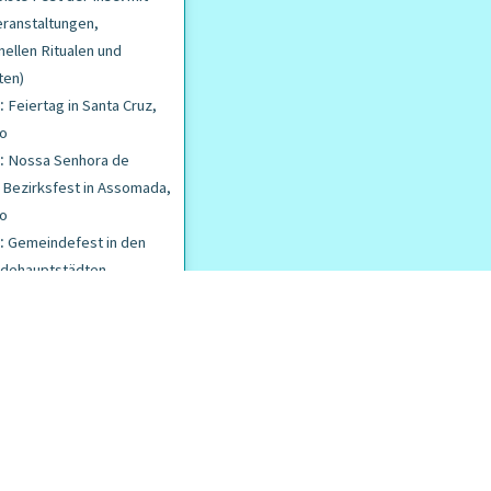
ranstaltungen,
onellen Ritualen und
ten)
:
Feiertag in Santa Cruz,
go
:
Nossa Senhora de
 Bezirksfest in Assomada,
go
:
Gemeindefest in den
dehauptstädten,
st von Praia, Santiago