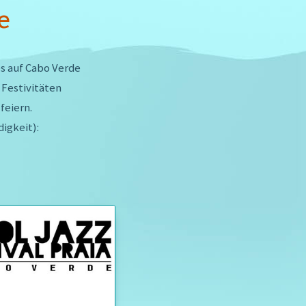
e
es auf Cabo Verde
 Festivitäten
feiern.
digkeit):