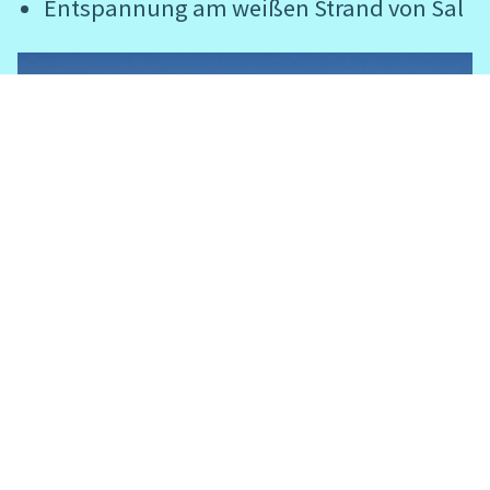
Entspannung am weißen Strand von Sal
ECKDATEN
KULTUR- UND BEGEGNUNGSREISE
14 TAGE
8-14 GÄSTE
ab
4.090 EUR
(INKL. FLUG)