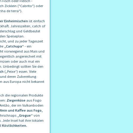
 Fisch oder Fleisch -
ch Zicklein ("Cabrito") oder
nha de terra").
er Einheimischen
ist einfach
haft. Jahreszeiten, catch of
ederschlag und Geldbeutel
den Speiseplan.
icht, und zu jeder Tageszeit
die
„Catchupa“
- ein
cht vorwiegend aus Mais und
egentlich angereichert mit
emüsen oder auch mal ein
h. Unbedingt sollten Sie den
sch
(„Peixe“) essen. Viele
 und deren Zubereitung
n aus Europa nicht bekannt
sich die regionalen Produkte
hen:
Ziegenkäse
aus Fogo
 Antão, der im Vulkanboden
Wein und Kaffee aus Fogo,
ohrschnaps
„Grogue“
von
 Jede Insel hat ihre lokalen
d
Köstlichkeiten.