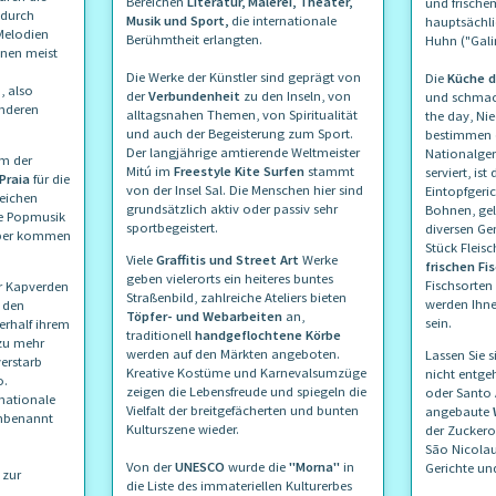
Bereichen
Literatur, Malerei, Theater,
und frischem
 durch
Musik und Sport,
die internationale
hauptsächli
Melodien
Berühmtheit erlangten.
Huhn ("Gali
enen meist
Die Werke der Künstler sind geprägt von
Die
Küche d
, also
der
Verbundenheit
zu den Inseln, von
und schmack
anderen
alltagsnahen Themen, von Spiritualität
the day, Ni
und auch der Begeisterung zum Sport.
bestimmen 
Der langjährige amtierende Weltmeister
Nationalger
m der
Mitú im
Freestyle Kite Surfen
stammt
serviert, ist 
Praia
für die
von der Insel Sal. Die Menschen hier sind
Eintopfgeri
reichen
grundsätzlich aktiv oder passiv sehr
Bohnen, gel
he Popmusik
sportbegeistert.
diversen G
pper kommen
Stück Fleisc
Viele
Graffitis und Street Art
Werke
frischen Fi
geben vielerorts ein heiteres buntes
Fischsorten
er Kapverden
Straßenbild, zahlreiche Ateliers bieten
werden Ihne
4 den
Töpfer- und Webarbeiten
an,
sein.
rhalf ihrem
traditionell
handgeflochtene Körbe
zu mehr
werden auf den Märkten angeboten.
Lassen Sie 
verstarb
Kreative Kostüme und Karnevalsumzüge
nicht entge
o.
zeigen die Lebensfreude und spiegeln die
oder Santo
nationale
Vielfalt der breitgefächerten und bunten
angebaute
umbenannt
Kulturszene wieder.
der Zucker
São Nicolau.
Von der
UNESCO
wurde die
"Morna"
in
Gerichte un
 zur
die Liste des immateriellen Kulturerbes