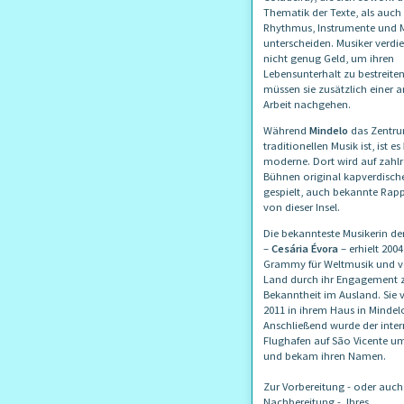
Thematik der Texte, als auch
Rhythmus, Instrumente und 
unterscheiden. Musiker verdi
nicht genug Geld, um ihren
Lebensunterhalt zu bestreiten
müssen sie zusätzlich einer 
Arbeit nachgehen.
Während
Mindelo
das Zentru
traditionellen Musik ist, ist es
moderne. Dort wird auf zahl
Bühnen original kapverdisc
gespielt, auch bekannte Ra
von dieser Insel.
Die bekannteste Musikerin d
–
Cesária Évora
– erhielt 200
Grammy für Weltmusik und ve
Land durch ihr Engagement 
Bekanntheit im Ausland. Sie 
2011 in ihrem Haus in Mindel
Anschließend wurde der inter
Flughafen auf São Vicente 
und bekam ihren Namen.
Zur Vorbereitung - oder auch
Nachbereitung - Ihres