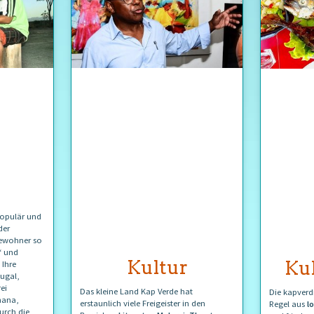
populär und
der
 Bewohner so
“ und
Kultur
Kul
. Ihre
ugal,
rei
Das kleine Land Kap Verde hat
Die kapverdi
nana,
erstaunlich viele Freigeister in den
Regel aus
l
urch die