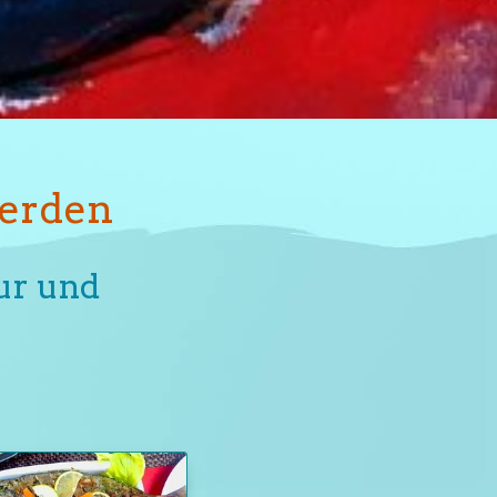
verden
ur und