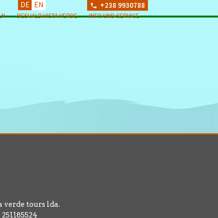
DE
EN
+238 9930788
LN
DESHALB VISTA VERDE
INFO UND SERVICE
a verde tours lda.
 251185524