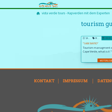
vista verde tours - Kapverden mit dem Experten
tourism g
SAVIO SHARES HIS THOUGHTS
MASS TOURISM VS SUSTAINABILITY
08.08
“I AM SAVIO”
Tourism managment 
Cape Verde, what is it ?
WEITERLES
KONTAKT
│
IMPRESSUM
│
DATEN