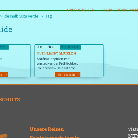
UNSERE REISEN
FASZINIERENDE INSE
deshalb vista verde
Tag
uide
.2023
MUSIK MACHT GLÜCKLICH
COLADEIRA
01.03.2021
MUSIK MACHT GLÜCKLICH
on
António inspiriert mit
ansteckender Fröhlichkeit
im Interview. Die Gitarre
kommt selbstverständlich
EN
WEITERLESEN
auch zum Einsatz - Töne,
die uns glücklich machen
SCHUTZ
Unsere Reisen
vist
NIF:
Faszinierende Inseln