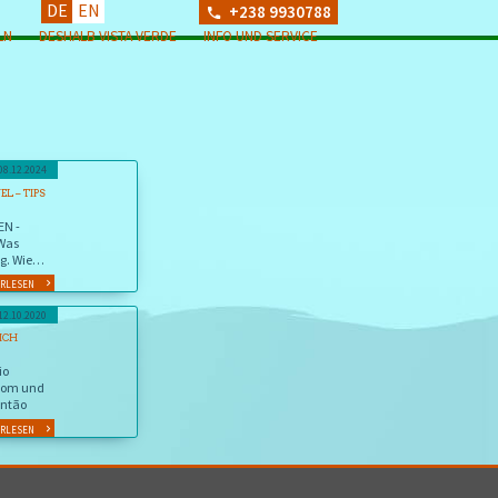
DE
EN
+238 9930788
LN
DESHALB VISTA VERDE
INFO UND SERVICE
08.12.2024
L – TIPS
EN -
Was
g. Wie
ch
ERLESEN
12.10.2020
LICH
io
nom und
Antão
ERLESEN