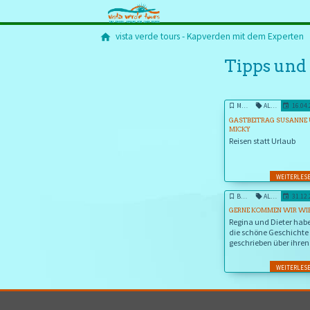
vista verde tours - Kapverden mit dem Experten
Tipps und
MAIO
ALLTAGSKULTUR KAPVERDEN
16.04
GASTBEITRAG SUSANNE
MICKY
Reisen statt Urlaub
WEITERLES
BLOG
ALLTAGSKULTUR KAPVERDEN
31.12
GERNE KOMMEN WIR WI
Regina und Dieter hab
die schöne Geschichte
geschrieben über ihren
Aufenthalt mit vista v
tours auf den Inseln
WEITERLES