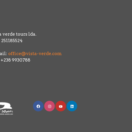
a verde tours lda.
 251185524
il:
office@vista-verde.com
: +238 9930788