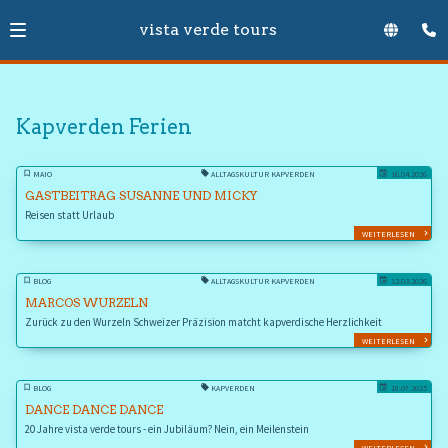
vista verde tours
Kapverden Ferien
MAIO
ALLTAGSKULTUR KAPVERDEN
16.04.2026
GASTBEITRAG SUSANNE UND MICKY
Reisen statt Urlaub
WEITERLESEN
BLOG
ALLTAGSKULTUR KAPVERDEN
12.03.2026
MARCOS WURZELN
Zurück zu den Wurzeln Schweizer Präzision matcht kapverdische Herzlichkeit
WEITERLESEN
BLOG
KAPVERDEN
18.07.2025
DANCE DANCE DANCE
20 Jahre vista verde tours - ein Jubiläum? Nein, ein Meilenstein