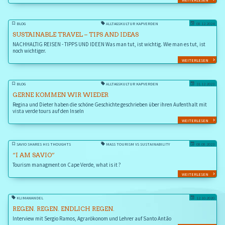
WEITERLESEN
BLOG
ALLTAGSKULTUR KAPVERDEN
08.12.2024
SUSTAINABLE TRAVEL – TIPS AND IDEAS
NACHHALTIG REISEN - TIPPS UND IDEEN Was man tut, ist wichtig. Wie man es tut, ist
noch wichtiger.
WEITERLESEN
BLOG
ALLTAGSKULTUR KAPVERDEN
31.12.2023
GERNE KOMMEN WIR WIEDER
Regina und Dieter haben die schöne Geschichte geschrieben über ihren Aufenthalt mit
vista verde tours auf den Inseln
WEITERLESEN
SAVIO SHARES HIS THOUGHTS
MASS TOURISM VS SUSTAINABILITY
08.08.2023
“I AM SAVIO”
Tourism managment on Cape Verde, what is it ?
WEITERLESEN
KLIMAWANDEL
12.10.2020
REGEN. REGEN. ENDLICH REGEN.
Interview mit Sergio Ramos, Agrarökonom und Lehrer auf Santo Antão