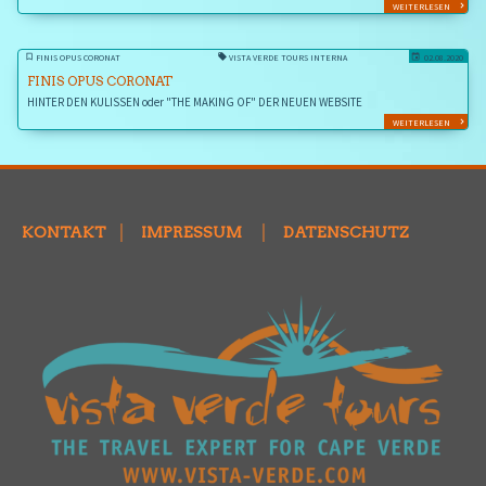
WEITERLESEN
FINIS OPUS CORONAT
VISTA VERDE TOURS INTERNA
02.08.2020
FINIS OPUS CORONAT
HINTER DEN KULISSEN oder "THE MAKING OF" DER NEUEN WEBSITE
WEITERLESEN
KONTAKT
│
IMPRESSUM
│
DATENSCHUTZ