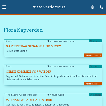
vista verde tours
Flora Kapverden
MAIO
ALLTAGSKULTUR KAPVERDEN
16.04.2026
GASTBEITRAG SUSANNE UND MICKY
Reisen statt Urlaub
WEITERLESEN
BLOG
ALLTAGSKULTUR KAPVERDEN
31.12.2023
GERNE KOMMEN WIR WIEDER
Regina und Dieter haben die schöne Geschichte geschrieben über ihren Aufenthalt mit
vista verde tours auf den Inseln
WEITERLESEN
WEINANBAU AUF DEN KAPVERDEN
AKTIVER VULKAN
18.03.2021
WEINANBAU AUF CABO VERDE
Gastbeitrag von Christine Beisch, Önologin auf Cabo Verde