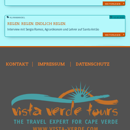
WEITERLESEN
KLIMAWANDEL
12.10.2020
REGEN. REGEN. ENDLICH REGEN.
Interview mit Sergio Ramos, Agrarökonom und Lehrer auf Santo Antão
WEITERLESEN
KONTAKT
│
IMPRESSUM
│
DATENSCHUTZ