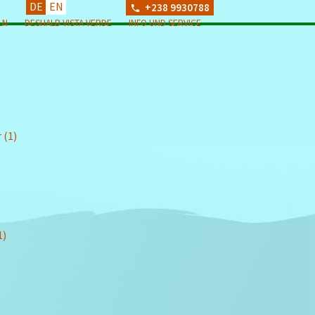
DE
EN
+238 9930788
LN
DESHALB VISTA VERDE
INFO UND SERVICE
 (1)
1)