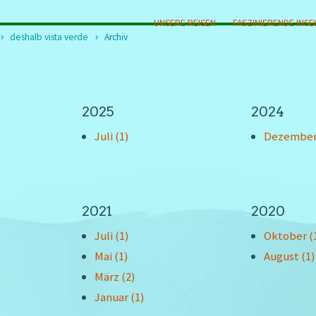
UNSERE REISEN
FASZINIERENDE INSE
deshalb vista verde
Archiv
2025
2024
Juli (1)
Dezember
2021
2020
Juli (1)
Oktober (
Mai (1)
August (1)
März (2)
Januar (1)