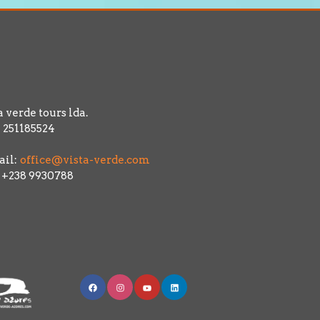
a verde tours lda.
 251185524
il:
office@vista-verde.com
: +238 9930788