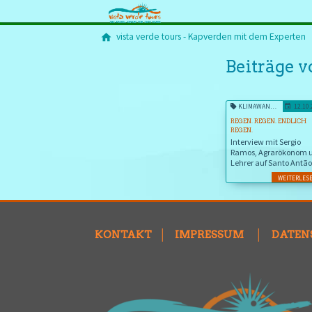
vista verde tours - Kapverden mit dem Experten
Beiträge 
KLIMAWANDEL
12.10
REGEN. REGEN. ENDLICH
REGEN.
Interview mit Sergio
Ramos, Agrarökonom 
Lehrer auf Santo Antão
WEITERLES
KONTAKT
│
IMPRESSUM
│
DATEN