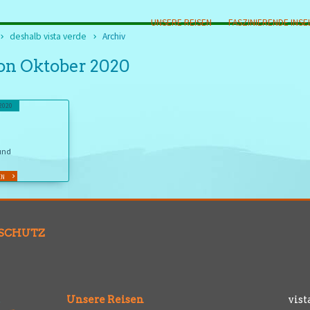
UNSERE REISEN
FASZINIERENDE INSE
deshalb vista verde
Archiv
von Oktober 2020
.2020
und
EN
SCHUTZ
Unsere Reisen
vist