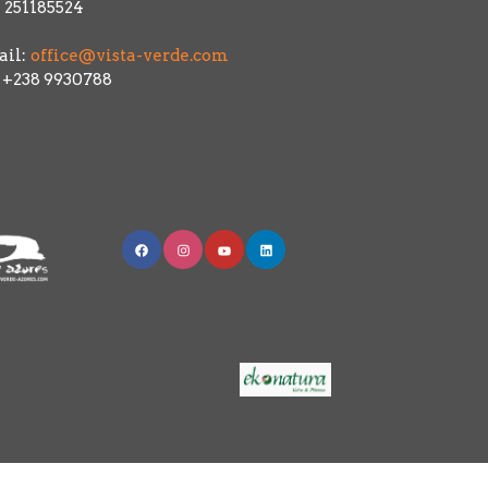
 251185524
il:
office@vista-verde.com
: +238 9930788