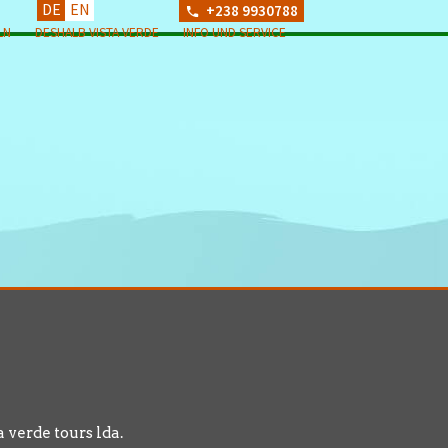
DE
EN
+238 9930788
LN
DESHALB VISTA VERDE
INFO UND SERVICE
a verde tours lda.