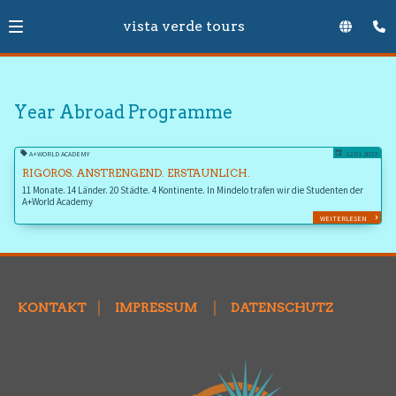
vista verde tours
Year Abroad Programme
A+WORLD ACADEMY
12.01.2023
RIGOROS. ANSTRENGEND. ERSTAUNLICH.
11 Monate. 14 Länder. 20 Städte. 4 Kontinente. In Mindelo trafen wir die Studenten der
A+World Academy
WEITERLESEN
KONTAKT
│
IMPRESSUM
│
DATENSCHUTZ