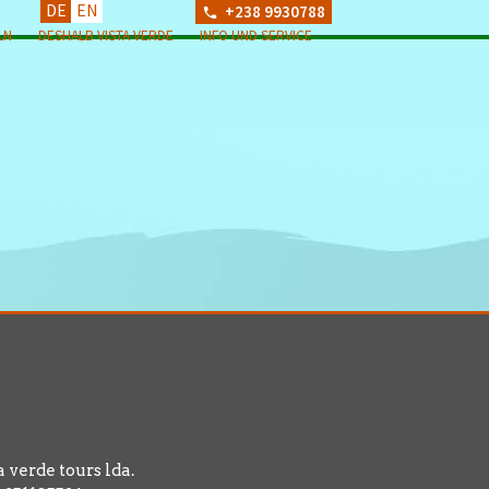
DE
EN
+238 9930788
LN
DESHALB VISTA VERDE
INFO UND SERVICE
a verde tours lda.