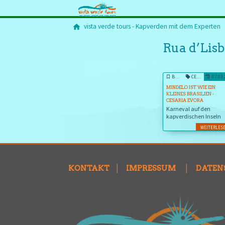
vista verde tours - Kapverden mit dem Experten
Rua d’Lis
BLOG
CESÁRIA ÈVORA
07.03
MINDELO IST WIE EIN
KLEINES BRASILIEN -
CESARIA EVORA
Karneval auf den
kapverdischen Inseln
WEITERLES
KONTAKT
│
IMPRESSUM
│
DATEN