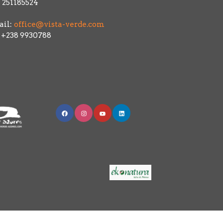
 251185524
il:
office@vista-verde.com
: +238 9930788