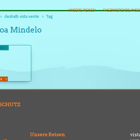
UNSERE REISEN
FASZINIERENDE INSE
deshalb vista verde
Tag
boa Mindelo
.2023
EN
SCHUTZ
Unsere Reisen
vist