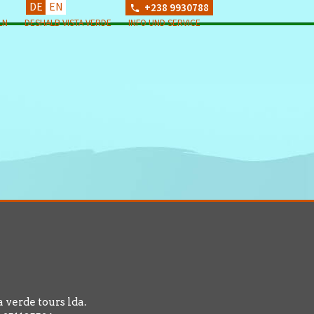
DE
EN
+238 9930788
LN
DESHALB VISTA VERDE
INFO UND SERVICE
a verde tours lda.