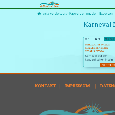
vista verde tours - Kapverden mit dem Experten
Karneval 
BLOG
CESÁRIA ÈVORA
07.03
MINDELO IST WIE EIN
KLEINES BRASILIEN -
CESARIA EVORA
Karneval auf den
kapverdischen Inseln
WEITERLES
KONTAKT
│
IMPRESSUM
│
DATEN