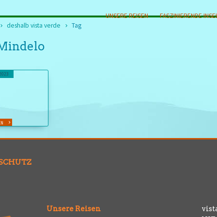
UNSERE REISEN
FASZINIERENDE INSE
deshalb vista verde
Tag
Mindelo
.2023
EN
SCHUTZ
Unsere Reisen
vist