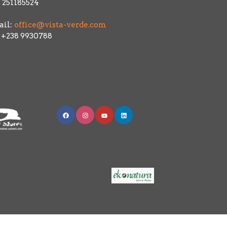
 251185524
il:
office@vista-verde.com
: +238 9930788