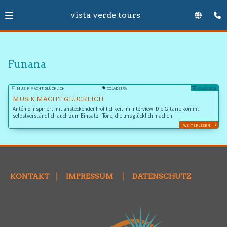
vista verde tours
Funana
MUSIK MACHT GLÜCKLICH
COLADEIRA
01.03.2021
MUSIK MACHT GLÜCKLICH
António inspiriert mit ansteckender Fröhlichkeit im Interview. Die Gitarre kommt
selbstverständlich auch zum Einsatz - Töne, die uns glücklich machen
WEITERLESEN
KONTAKT
│
IMPRESSUM
│
DATENSCHUTZ