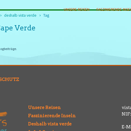
UNSERE REISEN
FASZINIERENDE INSE
deshalb vista verde
Tag
Cape Verde
logbeiträge.
SCHUTZ
Unsere Reisen
vist
NIF:
Faszinierende Inseln
Deshalb vista verde
E-Ma