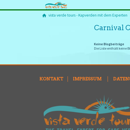
vista verde tours - Kapverden mit dem Experten
Carnival 
Keine Blogbeiträge
Die Liste enthält keine B
KONTAKT
│
IMPRESSUM
│
DATEN