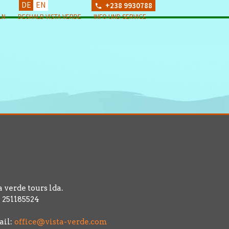
DE
EN
+238 9930788
LN
DESHALB VISTA VERDE
INFO UND SERVICE
a verde tours lda.
 251185524
il:
office@vista-verde.com