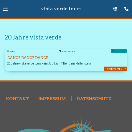
vista verde tours
20 Jahre vista verde
BLOG
KAPVERDEN
18.07.2025
DANCE DANCE DANCE
20 Jahre vista verde tours - ein Jubiläum? Nein, ein Meilenstein
WEITERLESEN
KONTAKT
│
IMPRESSUM
│
DATENSCHUTZ