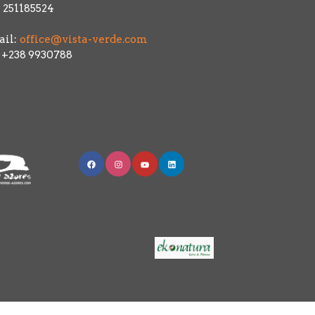
 251185524
il:
office@vista-verde.com
: +238 9930788