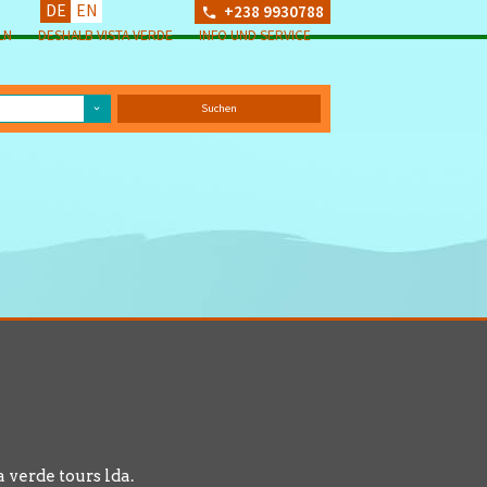
DE
EN
+238 9930788
LN
DESHALB VISTA VERDE
INFO UND SERVICE
a verde tours lda.